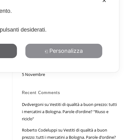
✕
Rassegna Stampa – “Venditori per un giorno:
mento.
sempre sold out il Mercato delle pulci” Carlino
Bologna
pulsanti desiderati.
Mercato delle Pulci di Bologna – Novembre 2023
Per un mezzogiorno e mezzo di pasta
Testimonianze – Furia Show al Mercato delle Pulci
Personalizza
del 1 Ottobre 2023 in piazza Lucio Dalla
Oltre 200 espositori per la terza edizione del
Mercato delle Pulci in Piazza Lucio Dalla – Domenica
5 Novembre
Recent Comments
Dvdvergoni
su
Vestiti di qualità a buon prezzo: tutti
i mercatini a Bologna. Parole d’ordine? “Riuso e
riciclo”
Roberto Codeluppi
su
Vestiti di qualità a buon
prezzo: tutti i mercatini a Bologna. Parole d’ordine?