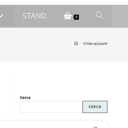
STAND
0
>
Il mio account
Cerca
CERCA
Recent Posts