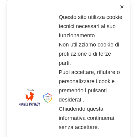
✕
Questo sito utilizza cookie
POTREBBE ANCHE PIACERTI
tecnici necessari al suo
funzionamento.
Intervista a Margherita, una espositrice al
Non utilizziamo cookie di
Mercatino dell’usato di Bologna
profilazione o di terze
12 Ottobre 2023
parti.
Puoi accettare, rifiutare o
Mercato delle Pulci di Bologna – Novembre 2023
personalizzare i cookie
6 Novembre 2023
premendo i pulsanti
desiderati.
Chiudendo questa
informativa continuerai
Testimonianze – Furia Show al Mercato delle Pulci
del 1 Ottobre 2023 in piazza Lucio Dalla
senza accettare.
23 Ottobre 2023