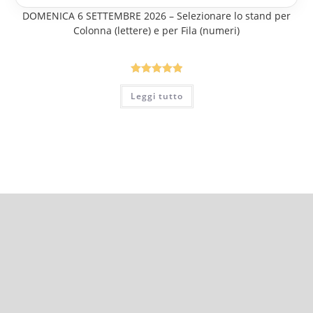
Servizio di prenotazione Online – Mercato delle Pulci di
DOMENICA 6 SETTEMBRE 2026 – Selezionare lo stand per
Colonna (lettere) e per Fila (numeri)
Valutato
Leggi tutto
5.00
su 5