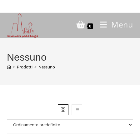
Salta
al
contenuto
Menu
0
Nessuno
>
Prodotti
>
Nessuno